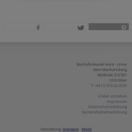
teilen
tweet
pin it
Bischofsvikariat Nord - Unter
dem Manhartsberg
Wollzeile 2/3/301
1010 Wien
T
+43 (1) 515 52-3235
E-Mail schreiben
Impressum
Datenschutzerklärung
Barrierefreiheitserklärung
Darstellung:
Standard
-
Mobil