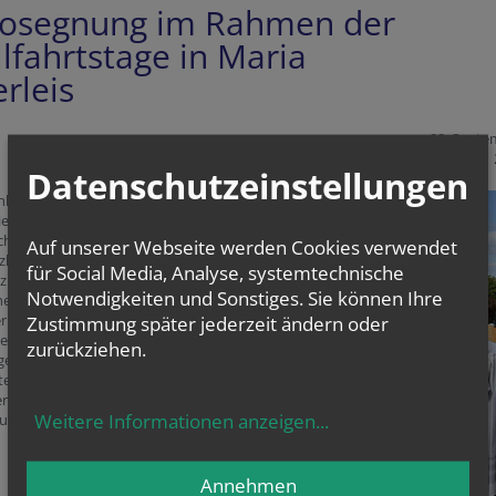
osegnung im Rahmen der
lfahrtstage in Maria
rleis
08. Septe
Datenschutzeinstellungen
hluss an den
ienst segnete
chof
Auf unserer Webseite werden Cookies verwendet
zky auf dem
für Social Media, Analyse, systemtechnische
z die
Notwendigkeiten und Sonstiges. Sie können Ihre
chen Fahrzeuge
erinnen und
Zustimmung später jederzeit ändern oder
Viele nutzten
zurückziehen.
genheit, ihr
ter den
ren Schutz
Weitere Informationen anzeigen
...
u stellen.
Annehmen