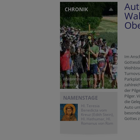
Aut
CHRONIK
Wal
Obe
Im Ansc
Gottesd
Weihbis
Turnovs
Parkplat
Wallfahrt zur Bildeiche -
zahlrei
Fallbach
der Pilg
Pilger. 
NAMENSTAGE
die Gele
Hl. Teresia
Auto un
Benedicta vom
besonde
Kreuz (Edith Stein),
Gottes z
Hl. Hathumar, Hl.
Romanus von Rom