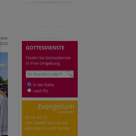
mber
2025
GOTTESDIENSTE
Finden Sie Gottesdienste
in Ihrer Umgebung
in der Nähe
nach Plz
Evangelium
von heute
Mt 14, 22–33
Herr, befiehl, dass ich auf
dem Wasser zu dir komme