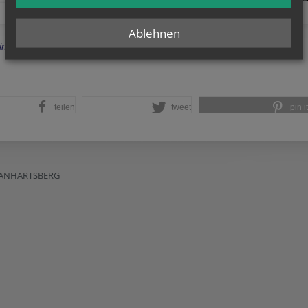
Ablehnen
Einträge anzeigen
teilen
tweet
pin it
MANHARTSBERG
d