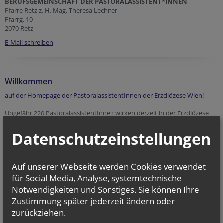
BERUFSGEMEINSCHAFT DER PASTORALASSISTENT*INNEN
Pfarre Retz z. H. Mag. Theresa Lechner
Pfarrg. 10
2070 Retz
E-Mail schreiben
Willkommen
auf der Homepage der PastoralassistentInnen der Erzdiözese Wien!
Ungefähr 220 PastoralassistentInnen wirken derzeit in der Erzdiözese
Wien. Die meisten von ihnen sind territorial, auf Pfarr-, Dekanats- oder
Vikariatsebene tätig. Ein großer Teil ist in Krankenhäusern oder
Datenschutzeinstellungen
Pflegeheimen beschäftigt. Wie wir PastoralassistentInnen uns genauer
verstehen, können Sie unter dem Menüpunkt "
Unser Beruf
" nachlesen.
Auf unserer Webseite werden Cookies verwendet
Unter "
Unsere Berufsgemeinschaft
" finden Sie Informationen über
unseren Vorstand, Informationen über die Ausbildung, die wir
für Social Media, Analyse, systemtechnische
absolivert haben, unsere Statuten und anderes.
Notwendigkeiten und Sonstiges. Sie können Ihre
Zustimmung später jederzeit ändern oder
Hinweise zu aktuellen Veranstaltungen und der aktuelle Rundbrief
zurückziehen.
befinden sich im Menüpunkt "
Aktuelles
". Rückblicke auf
Veranstaltungen und alte Rundbriefe sind im "
Archiv
" zu finden.