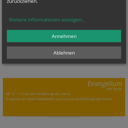
zurückziehen.
Bei der Herbsttagung 2024 wurde ein neuer
Vorstand der Berufsgemeinschaft gewählt.
Weitere Informationen anzeigen
...
vorherige
weitere
1
2
3
4
5
Annehmen
Ablehnen
Evangelium
von heute
Mt 17, 1–9 Fest der Verklärung des Herrn
Er wurde vor ihnen verwandelt; sein Gesicht leuchtete wie die Sonne