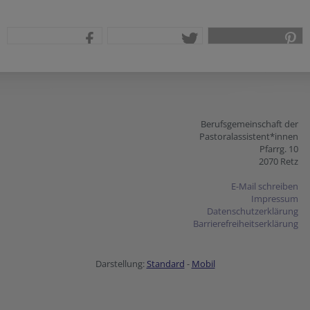
teilen
tweet
pin it
Berufsgemeinschaft der
Pastoralassistent*innen
Pfarrg. 10
2070 Retz
E-Mail schreiben
Impressum
Datenschutzerklärung
Barrierefreiheitserklärung
Darstellung:
Standard
-
Mobil