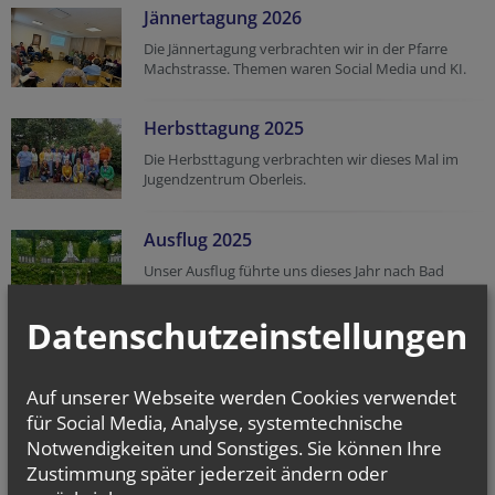
Jännertagung 2026
Die Jännertagung verbrachten wir in der Pfarre
Machstrasse. Themen waren Social Media und KI.
Herbsttagung 2025
Die Herbsttagung verbrachten wir dieses Mal im
Jugendzentrum Oberleis.
Ausflug 2025
Unser Ausflug führte uns dieses Jahr nach Bad
Vöslau
Datenschutzeinstellungen
Tagung in Frankfurt
Patricia und Michaela nahmen an der Tagung
Auf unserer Webseite werden Cookies verwendet
"Säkularisierte Zeit und Pastoralassistent:in sein" in
für Social Media, Analyse, systemtechnische
Frankfurt teil
Notwendigkeiten und Sonstiges. Sie können Ihre
Zustimmung später jederzeit ändern oder
Herbsttagung