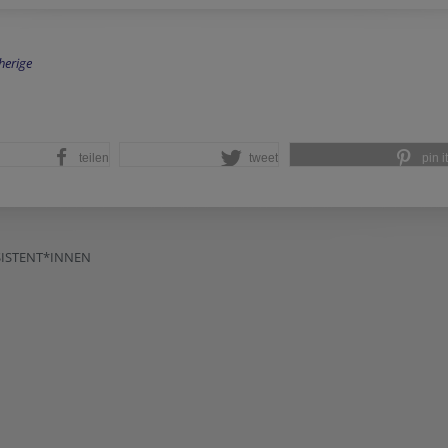
herige
teilen
tweet
pin it
SISTENT*INNEN