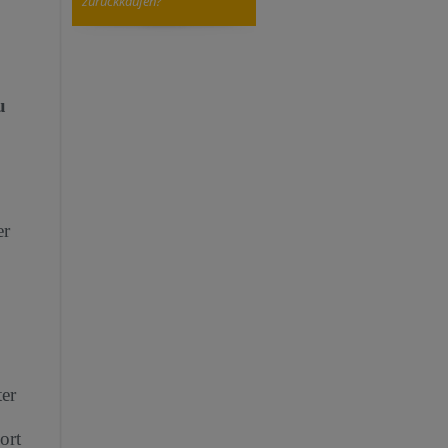
zurückkaufen?
u
er
er
ort