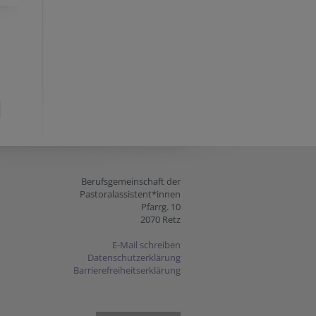
Berufsgemeinschaft der
Pastoralassistent*innen
Pfarrg. 10
2070 Retz
E-Mail schreiben
Datenschutzerklärung
Barrierefreiheitserklärung