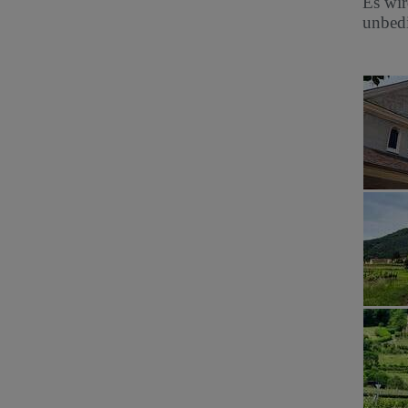
Es wir
unbed