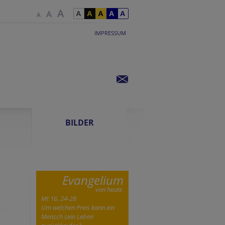
IMPRESSUM
BILDER
Evangelium
von heute
Mt 16, 24-28
Um welchen Preis kann ein
Mensch sein Leben