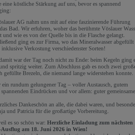
e eine köstliche Stärkung auf uns, bevor es spannend
ging:
slauer AG nahm uns mit auf eine faszinierende Führung
das Bad. Wir erfuhren, woher das berühmte Vöslauer Wass
und wie es von der Quelle bis in die Flasche gelangt.
ießend ging es zur Firma, wo das Mineralwasser abgefüllt
 inklusive Verkostung verschiedenster Sorten!
amit war der Tag noch nicht zu Ende: beim Kegeln ging 
 und spritzig weiter. Zum Abschluss gab es noch zwei groß
ch gefüllte Brezeln, die niemand lange widerstehen konnte.
 ein rundum gelungener Tag – voller Austausch, gutem
 spannenden Eindrücken und vor allem: guter gemeinsame
rzliches Dankeschön an alle, die dabei waren, und besonde
ja und Patricia für die großartige Vorbereitung.
il es so schö
n war:
Herzliche Einladung zum nächsten
Ausflug am 18. Juni 2026 in Wien!