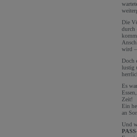
wartet
weiter
Die Vö
durch 
kommt 
Anschl
wird –
Doch d
lustig
herrli
Es war
Essen,
Zeit!
Ein he
an Son
Und we
PASS-