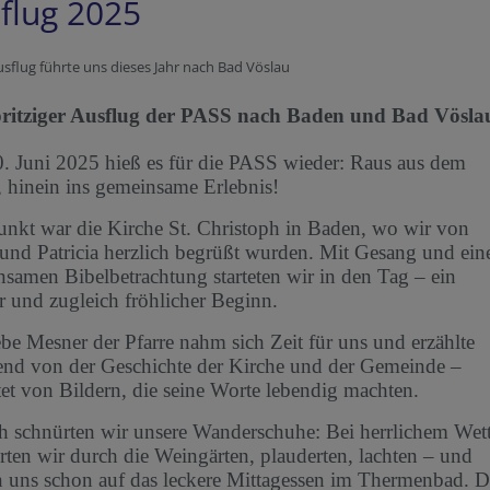
flug 2025
sflug führte uns dieses Jahr nach Bad Vöslau
pritziger Ausflug der PASS nach Baden und Bad Vösla
 Juni 2025 hieß es für die PASS wieder: Raus aus dem
, hinein ins gemeinsame Erlebnis!
unkt war die Kirche St. Christoph in Baden, wo wir von
und Patricia herzlich begrüßt wurden. Mit Gesang und ein
samen Bibelbetrachtung starteten wir in den Tag – ein
r und zugleich fröhlicher Beginn.
ebe Mesner der Pfarre nahm sich Zeit für uns und erzählte
nd von der Geschichte der Kirche und der Gemeinde –
tet von Bildern, die seine Worte lebendig machten.
 schnürten wir unsere Wanderschuhe: Bei herrlichem Wett
ten wir durch die Weingä
rten, plauderten, lachten
– und
n uns schon auf das leckere Mittagessen im Thermenbad. D