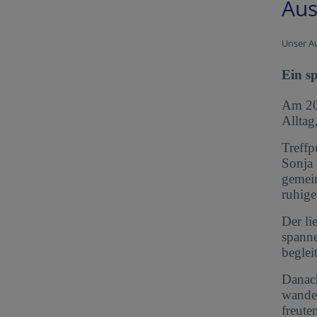
Aus
Unser Au
Ein s
Am 20.
Alltag
Treffp
Sonja 
gemein
ruhige
Der li
spanne
beglei
Danach
wander
freute