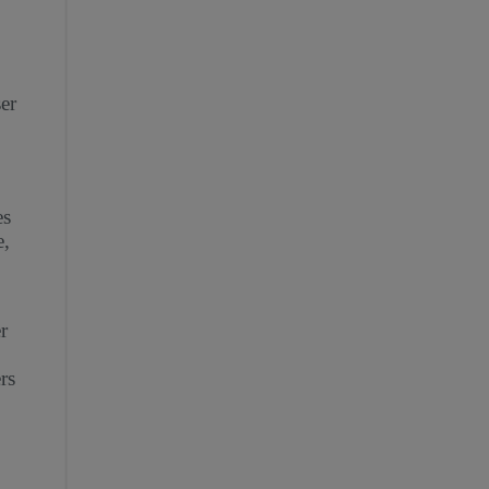
er
es
e,
r
rs