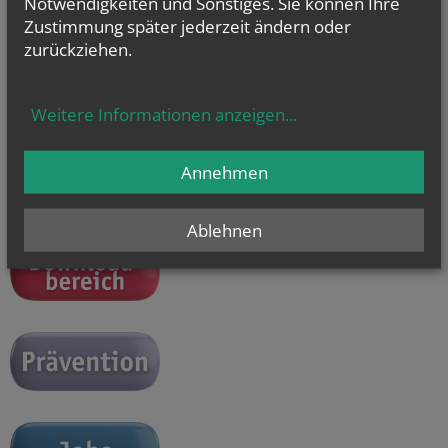
Notwendigkeiten und Sonstiges. Sie können Ihre
Zustimmung später jederzeit ändern oder
zurückziehen.
Unsere Öffnungszeiten:
Weitere Informationen anzeigen
...
Mo - Do 9.00 - 16.00 Uhr
Fr 9.00 - 14.00 Uhr
Du erreichst uns auch unter
+43 (1) 51552 - 3393 oder
Annehmen
junge.kirche@edw.or.at
Ablehnen