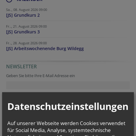
Sa.., 08. August 2026 09:00
[JS] Grundkurs 2
Fr.., 21. August 2026 09:00
[JS] Grundkurs 3
Fr.., 28. August 2026 09:00
[JS] Arbeitswochenende Burg Wildegg
NEWSLETTER
Geben Sie bitte Ihre E-Mail Adresse ein
Ich stimme der
Datenverarbeitung
zu.
*
Datenschutzeinstellungen
Ich habe die
Informationen zum Datenschutz
gelesen.
*
Auf unserer Webseite werden Cookies verwendet
für Social Media, Analyse, systemtechnische