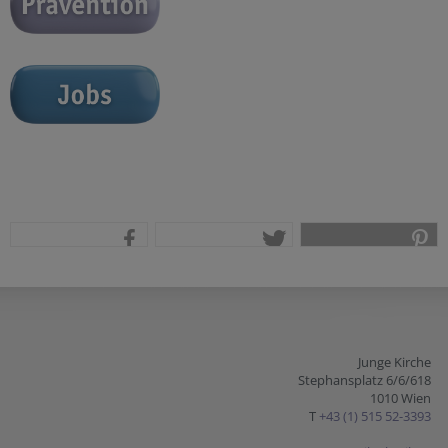
teilen
tweet
pin it
Junge Kirche
Stephansplatz 6/6/618
1010 Wien
T
+43 (1) 515 52-3393