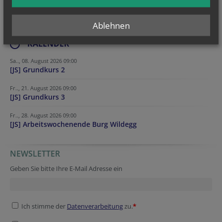
Ablehnen
KALENDER
Sa.., 08. August 2026 09:00
[JS] Grundkurs 2
Fr.., 21. August 2026 09:00
[JS] Grundkurs 3
Fr.., 28. August 2026 09:00
[JS] Arbeitswochenende Burg Wildegg
NEWSLETTER
URL
Verification code
Website
Secondary phone
Geben Sie bitte Ihre E-Mail Adresse ein
Ich stimme der
Datenverarbeitung
zu.
*