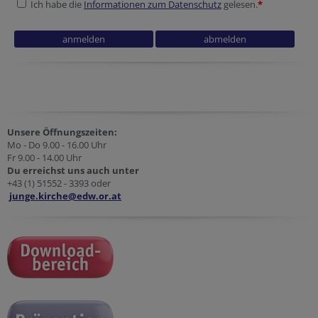
Ich habe die
Informationen zum Datenschutz
gelesen.
*
Homepage
Fax
Tracking ID
Tracking ID
Verification code
Company website
Homepage
Unsere Öffnungszeiten:
Mo - Do 9.00 - 16.00 Uhr
Fr 9.00 - 14.00 Uhr
Du erreichst uns auch unter
+43 (1) 51552 - 3393 oder
junge.kirche@edw.or.at