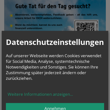
Datenschutzeinstellungen
Auf unserer Webseite werden Cookies verwendet
Die Redaktion
für Social Media, Analyse, systemtechnische
Notwendigkeiten und Sonstiges. Sie können Ihre
Wir sind ein fixes Team von Mitarbeiter*innen aus
Zustimmung später jederzeit ändern oder
unterschiedlichen Fachbereichen der Jungen
zurückziehen.
Kirche, das die Ausgaben plant und viele Beiträge
schreibt. Zu jedem Thema sprechen wir auch
Expert*innen aus der diözesanen Kinder- und
Jugendpastoral an, die mit ihrer Erfahrung das Heft
Weitere Informationen anzeigen
...
bereichern.
Geleitet wird das Redaktionsteam von unserer Kollegin
Iris
Dorn
Annehmen