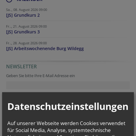
Sa.., 08. August 2026 09:00
[JS] Grundkurs 2
Fr.., 21. August 2026 09:00
[JS] Grundkurs 3
Fr.., 28. August 2026 09:00
[JS] Arbeitswochenende Burg Wildegg
NEWSLETTER
Secondary phone
Tracking ID
Verification code
URL
Company website
Homepage
Verification code
Geben Sie bitte Ihre E-Mail Adresse ein
Ich stimme der
Datenverarbeitung
zu.
*
Datenschutzeinstellungen
Ich habe die
Informationen zum Datenschutz
gelesen.
*
Auf unserer Webseite werden Cookies verwendet
für Social Media, Analyse, systemtechnische
Verification code
Reference
Secondary phone