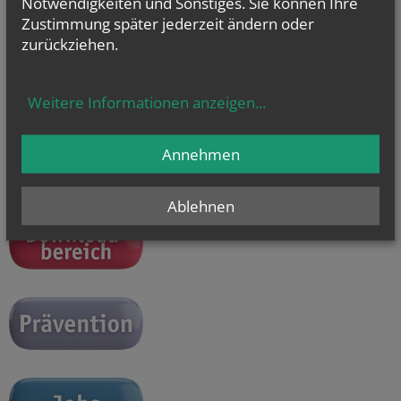
Notwendigkeiten und Sonstiges. Sie können Ihre
Zustimmung später jederzeit ändern oder
zurückziehen.
Unsere Öffnungszeiten:
Weitere Informationen anzeigen
...
Mo - Do 9.00 - 16.00 Uhr
Fr 9.00 - 14.00 Uhr
Du erreichst uns auch unter
+43 (1) 51552 - 3393 oder
Annehmen
junge.kirche@edw.or.at
Ablehnen