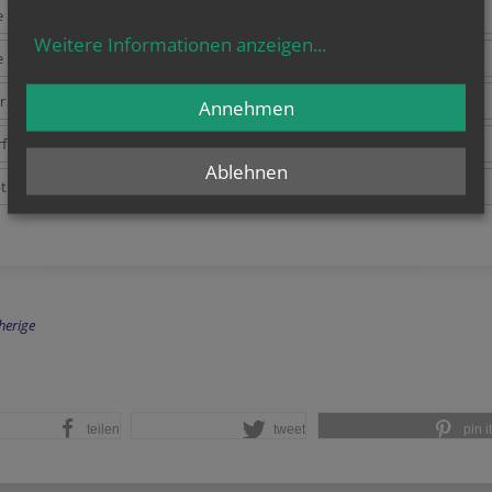
 lange darf ich Daten speichern?
Weitere Informationen anzeigen
...
 lange darf ich Gesundheitsdaten speichern?
 haftet für verlorene Daten?
Annehmen
f ich Fotos von Kindern veröffentlichen?
Ablehnen
t es Vorlagen und wo finde ich sie?
herige
teilen
tweet
pin it