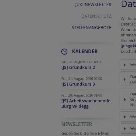
Dat
JUKI NEWSLETTER
DATENSCHUTZ
Wir habe
Datensc
STELLENANGEBOTE
Wenn du 
ehrenamt
hier nic
(
junge.k
KALENDER
beschaf
Sa.., 08. August 2026 09:00
Wel
[JS] Grundkurs 2
Dar
Fr.., 21. August 2026 09:00
(A
[JS] Grundkurs 3
Dar
Fr.., 28. August 2026 09:00
Gr
[JS] Arbeitswochenende
Nu
Burg Wildegg
Wer
NEWSLETTER
Wo 
Geben Sie bitte Ihre E-Mail