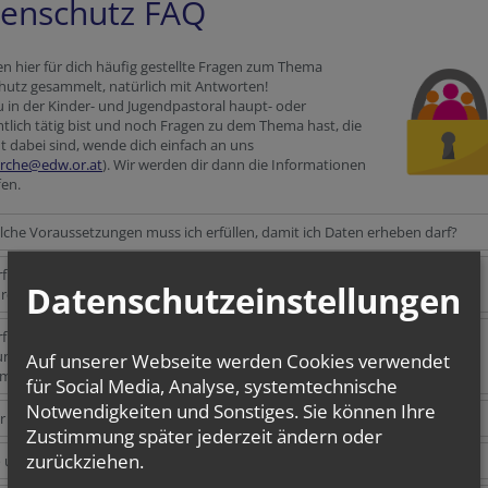
enschutz FAQ
n hier für dich häufig gestellte Fragen zum Thema
hutz gesammelt, natürlich mit Antworten!
in der Kinder- und Jugendpastoral haupt- oder
lich tätig bist und noch Fragen zu dem Thema hast, die
ht dabei sind, wende dich einfach an uns
irche@edw.or.at
). Wir werden dir dann die Informationen
fen.
che Voraussetzungen muss ich erfüllen, damit ich Daten erheben darf?
f ich Jugendliche nach allen gängigen Personen- und Kontaktdaten fragen?
Datenschutzeinstellungen
dresse, Handynummer, Geburtsdatum, Name der Eltern...)
f ich Jugendliche, deren Kontakt ich schon vor der neuen Datenschutz-
undverordnung (DSGVO) hatte, nach wie vor kontaktieren und die
Auf unserer Webseite werden Cookies verwendet
mmer/Mailadresse ohne Nachfragen behalten?
für Social Media, Analyse, systemtechnische
Notwendigkeiten und Sonstiges. Sie können Ihre
 darf die Daten sehen?
Zustimmung später jederzeit ändern oder
zurückziehen.
und wie darf ich Daten speichern?