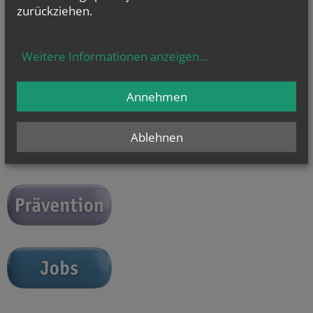
zurückziehen.
Unsere Öffnungszeiten:
Mo - Do 9.00 - 16.00 Uhr
Fr 9.00 - 14.00 Uhr
Weitere Informationen anzeigen
...
Du erreichst uns auch unter
+43 (1) 51552 - 3393 oder
junge.kirche@edw.or.at
Annehmen
Ablehnen