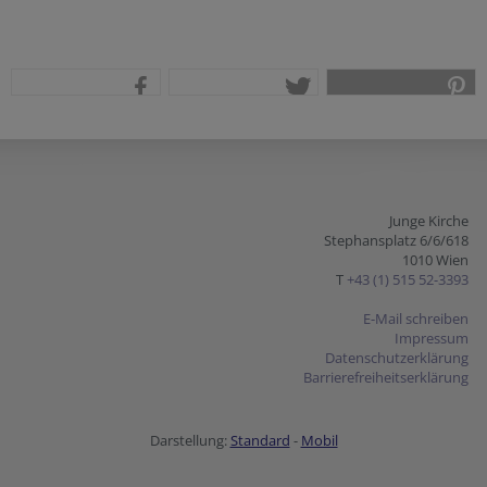
teilen
tweet
pin it
Junge Kirche
Stephansplatz 6/6/618
1010 Wien
T
+43 (1) 515 52-3393
E-Mail schreiben
Impressum
Datenschutzerklärung
Barrierefreiheitserklärung
Darstellung:
Standard
-
Mobil