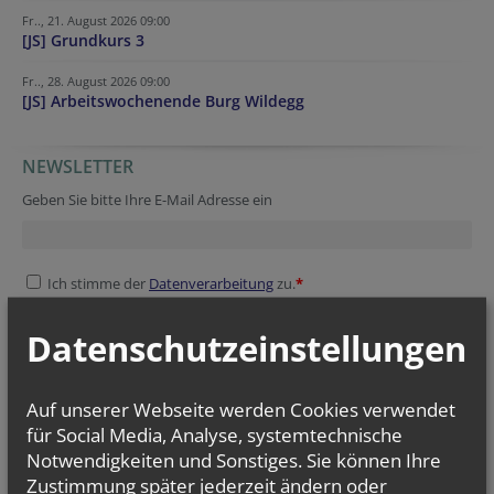
Fr.., 21. August 2026 09:00
[JS] Grundkurs 3
Fr.., 28. August 2026 09:00
[JS] Arbeitswochenende Burg Wildegg
NEWSLETTER
Session ID
Website
Verification code
Geben Sie bitte Ihre E-Mail Adresse ein
Ich stimme der
Datenverarbeitung
zu.
*
Ich habe die
Informationen zum Datenschutz
gelesen.
*
Datenschutzeinstellungen
Verification code
Homepage
Homepage
Security token
Fax
Session ID
Website
Auf unserer Webseite werden Cookies verwendet
für Social Media, Analyse, systemtechnische
Notwendigkeiten und Sonstiges. Sie können Ihre
Zustimmung später jederzeit ändern oder