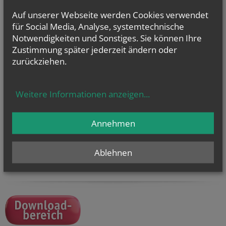
Ich stimme der
Datenverarbeitung
zu.
*
Auf unserer Webseite werden Cookies verwendet
für Social Media, Analyse, systemtechnische
Ich habe die
Informationen zum Datenschutz
gelesen.
*
Notwendigkeiten und Sonstiges. Sie können Ihre
Zustimmung später jederzeit ändern oder
zurückziehen.
Weitere Informationen anzeigen
...
Unsere Öffnungszeiten:
Annehmen
Mo - Do 9.00 - 16.00 Uhr
Fr 9.00 - 14.00 Uhr
Du erreichst uns auch unter
Ablehnen
+43 (1) 51552 - 3393 oder
junge.kirche@edw.or.at