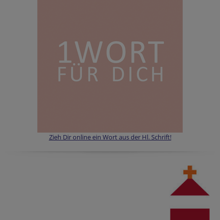
Zieh Dir online ein Wort aus der Hl. Schrift!