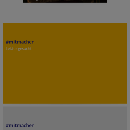
#mit
machen
Lektor gesucht
#mit
machen