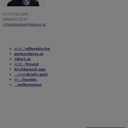
01/515 52-3593
0664/515 52 67
n.haselsteiner@edw.or.at
erzd.../
offenekirche
parkandpray.at
1Wort.at
erzd.../
freund
kirchbesuch.app
.../mein
brief
an
gott
kir.../
lourdes
.../
willkommen