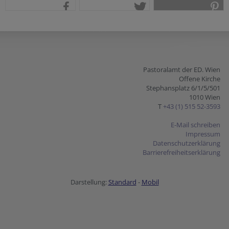
teilen
tweet
pin it
Pastoralamt der ED. Wien
Offene Kirche
Stephansplatz 6/1/5/501
1010 Wien
T
+43 (1) 515 52-3593
E-Mail schreiben
Impressum
Datenschutzerklärung
Barrierefreiheitserklärung
Darstellung:
Standard
-
Mobil