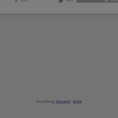
teilen
tweet
pin it
Darstellung:
Standard
-
Mobil