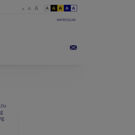
IMPRESSUM
 zu
ng
ng