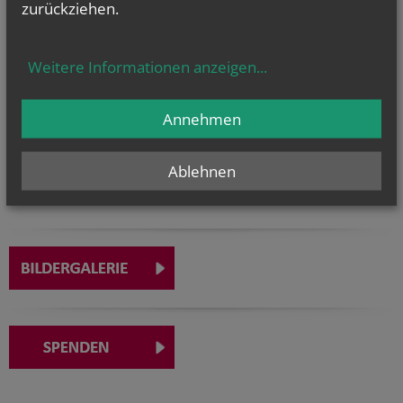
zurückziehen.
TERMINE
Weitere Informationen anzeigen
...
Di.., 01. September 2026 09:00
Weltgebetstag für die Bewahrung der Schöpfung |...
Annehmen
So.., 20. September 2026 09:30
Erntedank mit anschließendem Familienfest
Ablehnen
So.., 11. Oktober 2026 09:30
AGO - Die Actionmesse für Kids