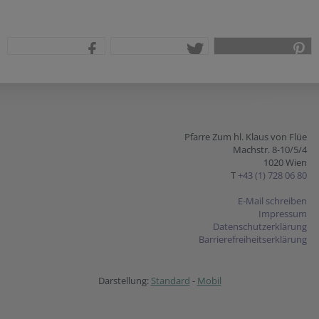
teilen
tweet
pin it
Pfarre Zum hl. Klaus von Flüe
Machstr. 8-10/5/4
1020 Wien
T
+43 (1) 728 06 80
E-Mail schreiben
Impressum
Datenschutzerklärung
Barrierefreiheitserklärung
Darstellung:
Standard
-
Mobil