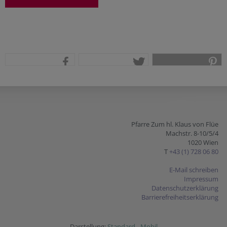
teilen
tweet
pin it
Pfarre Zum hl. Klaus von Flüe
Machstr. 8-10/5/4
1020 Wien
T
+43 (1) 728 06 80
E-Mail schreiben
Impressum
Datenschutzerklärung
Barrierefreiheitserklärung
Darstellung:
Standard
-
Mobil