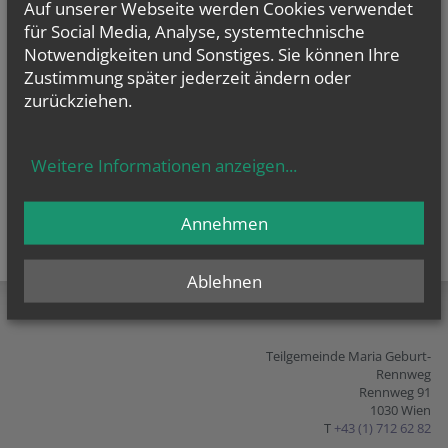
Auf unserer Webseite werden Cookies verwendet
vorherige
weitere
für Social Media, Analyse, systemtechnische
Notwendigkeiten und Sonstiges. Sie können Ihre
Zustimmung später jederzeit ändern oder
zurückziehen.
Weitere Informationen anzeigen
...
Annehmen
teilen
tweet
pin it
Ablehnen
Teilgemeinde Maria Geburt-
Rennweg
Rennweg 91
1030 Wien
T
+43 (1) 712 62 82