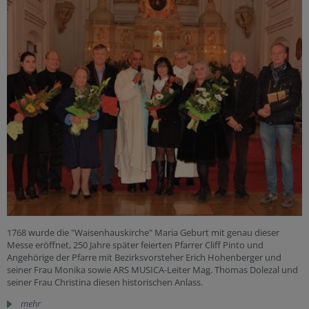
1768 wurde die "Waisenhauskirche" Maria Geburt mit genau dieser
Messe eröffnet, 250 Jahre später feierten Pfarrer Cliff Pinto und
Angehörige der Pfarre mit Bezirksvorsteher Erich Hohenberger und
seiner Frau Monika sowie ARS MUSICA-Leiter Mag. Thomas Dolezal und
seiner Frau Christina diesen historischen Anlass.
mehr