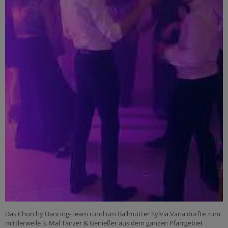
Das Churchy Dancing-Team rund um Ballmutter Sylvia Vana durfte zum
mittlerweile 3. Mal Tänzer & Genießer aus dem ganzen Pfarrgebiet