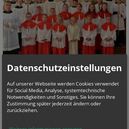
Datenschutzeinstellungen
Am 8. September ist das Patrozinium von Maria Geburt. Seit einigen
Auf unserer Webseite werden Cookies verwendet
Jahren ist es Tradition, dass dieses Fest am darauffolgenden Sonntag
gefeiert wird und auch die Ministranten eingekleidet werden. Sie
für Social Media, Analyse, systemtechnische
bekommen ihre neuen Gewänder & Aufgaben zugeteilt, für die sie das
Notwendigkeiten und Sonstiges. Sie können Ihre
ganze Jahr über geübt haben.
Zustimmung später jederzeit ändern oder
mehr
zurückziehen.
Firmung
Weitere Informationen anzeigen
...