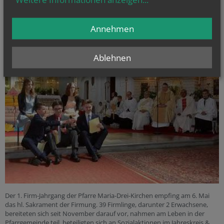
06. Mai
2018
Annehmen
Ablehnen
Der 1. Firm-Jahrgang der Pfarre Maria-Drei-Kirchen empfing am 6. Mai
das hl. Sakrament der Firmung. 39 Firmlinge, darunter 2 Erwachsene,
bereiteten sich seit November darauf vor, nahmen am Leben in der
Pfarrgemeinde teil, beteiligten sich an Sozialaktionen im Jahreskreis &