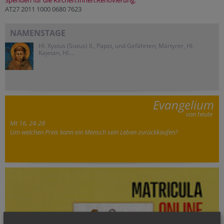
AT27 2011 1000 0680 7623
NAMENSTAGE
Hl. Xystus (Sixtus) II., Papst, und Gefährten; Märtyrer, Hl.
Kajetan, Hl....
Evangelium
von heute
Mt 16, 24-28
Um welchen Preis kann ein Mensch sein Leben zurückkaufen?