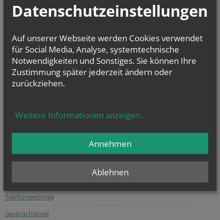
Datenschutzeinstellungen
Auf unserer Webseite werden Cookies verwendet
für Social Media, Analyse, systemtechnische
Notwendigkeiten und Sonstiges. Sie können Ihre
Zustimmung später jederzeit ändern oder
zurückziehen.
Die digitalisierten Matrikenbücher vom Beginn der jeweiligen
Matrikenführung an bis einschließlich 1938 können online kostenlos
und jederzeit eingesehen werden.
Weitere Informationen anzeigen
...
gottesdienst.at
Annehmen
Stundenbuch Online
(tägliche liturgische Texte)
Ablehnen
Liturgischer Kalender
Telefonseelsorge
Gesprächsinsel