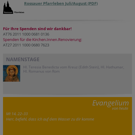
Rossauer Pfarrleben Juli/August (PDF)
Für Ihre Spenden sind wir dankbar!
AT76 2011 1000 0681 0136
Spenden für die Kirchen.Innen.Renovierung:
AT27 2011 1000 0680 7623
NAMENSTAGE
Hl. Teresia Benedicta vom Kreuz (Edith Stein), Hl. Hathumar,
Hl. Romanus von Rom
Evangelium
von heute
Mt 14, 22–33
Herr, befiehl, dass ich auf dem Wasser zu dir komme