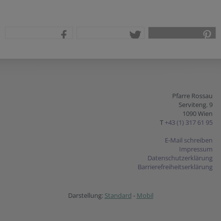
teilen
tweet
pin it
Pfarre Rossau
Serviteng. 9
1090 Wien
T
+43 (1) 317 61 95
E-Mail schreiben
Impressum
Datenschutzerklärung
Barrierefreiheitserklärung
Darstellung:
Standard
-
Mobil