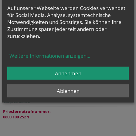
Auf unserer Webseite werden Cookies verwendet
für Social Media, Analyse, systemtechnische
Notwendigkeiten und Sonstiges. Sie können Ihre
Die digitalisierten Matrikenbücher vom Beginn der jeweiligen
Zustimmung später jederzeit ändern oder
Matrikenführung an bis einschließlich 1938 können online kostenlos
zurückziehen.
und jederzeit eingesehen werden.
gottesdienst.at
Weitere Informationen anzeigen
...
Stundenbuch Online
(tägliche liturgische Texte)
Annehmen
Liturgischer Kalender
Ablehnen
Telefonseelsorge
Gesprächsinsel
Priesternotrufnummer:
0800 100 252 1