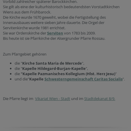
Vorbild zahlreicher späterer Barockkirchen.
Sie gilt als eine der kulturhistorisch bedeutendsten Vorstadtkirchen
Wiens aus dem Frühbarock.
Die Kirche wurde 1670 geweiht, wobei die Fertigstellung des
Innenausbaues weitere sieben Jahre dauerte. Die Orgel der
Servitenkirche wurde 1981 errichtet.
Sie war Ordenskirche der
Serviten
von 1783 bis 2009.
Bis heute ist sie Pfarrkirche der Alsergrunder Pfarre Rossau.
Zum Pfarrgebiet gehören
die "
Kirche Santa Maria de Mercede
",
die "
Kapelle Hildegard-Burjan-Kapelle
",
die
"Kapelle Pazmanisches Kollegium (Hlst. Herz Jesu)
"
und die"
Kapelle
Schwesterngemeinschaft Caritas Socialis
".
Die Pfarre liegt im
Vikariat Wien - Stadt
und im
Stadtdekanat 8/9.