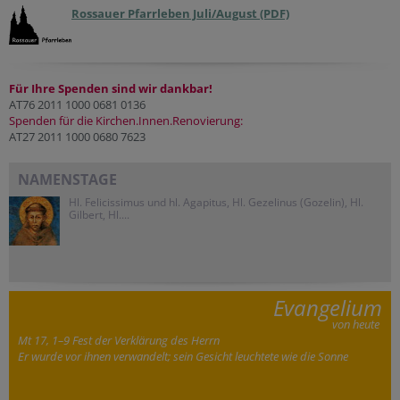
Rossauer Pfarrleben Juli/August (PDF)
Für Ihre Spenden sind wir dankbar!
AT76 2011 1000 0681 0136
Spenden für die Kirchen.Innen.Renovierung:
AT27 2011 1000 0680 7623
NAMENSTAGE
Hl. Felicissimus und hl. Agapitus, Hl. Gezelinus (Gozelin), Hl.
Gilbert, Hl....
Evangelium
von heute
Mt 17, 1–9 Fest der Verklärung des Herrn
Er wurde vor ihnen verwandelt; sein Gesicht leuchtete wie die Sonne