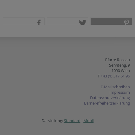
teilen
tweet
pin it
Pfarre Rossau
Serviteng. 9
1090 Wien
T
+43 (1) 317 61 95
E-Mail schreiben
Impressum
Datenschutzerklärung
Barrierefreiheitserklärung
Darstellung:
Standard
-
Mobil