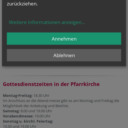
Stundenbuch Online
zurückziehen.
(tägliche liturgische Texte)
Liturgischer Kalender
Weitere Informationen anzeigen
...
Telefonseelsorge
Gesprächsinsel
Annehmen
Priesternotrufnummer:
0800 100 252 1
Ablehnen
Gottesdienstzeiten in der Pfarrkirche
Montag-Freitag:
18.30 Uhr
Im Anschluss an die Abend-messe gibt es am Montag und Freitag die
Möglichkeit der Anbetung und Beichte.
Samstag:
8.00 und 19.00 Uhr
Vorabendmesse:
19.00 Uhr
Sonntag u. kirchl. Feiertag:
10.00 und 19.00 Uhr