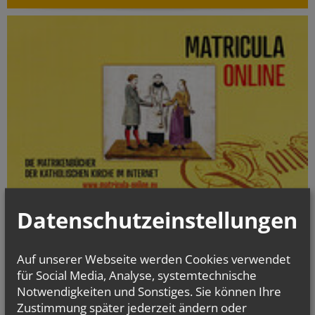
Datenschutzeinstellungen
Die digitalisierten Matrikenbücher vom Beginn der jeweiligen
Matrikenführung an bis einschließlich 1938 können online kostenlos
und jederzeit eingesehen werden.
Auf unserer Webseite werden Cookies verwendet
für Social Media, Analyse, systemtechnische
Notwendigkeiten und Sonstiges. Sie können Ihre
gottesdienst.at
Zustimmung später jederzeit ändern oder