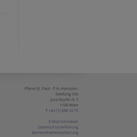
Pfarre St. Paul - P.A.-Hansson-
Siedlung Ost
Jura-Soyfer-G. 5
1100 Wien
T
+43 (1) 688 33 75
E-Mail schreiben
Datenschutzerklärung
Barrierefreiheitserklärung