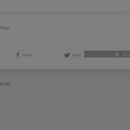
herige
teilen
tweet
pin it
NG OST