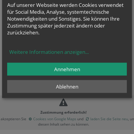
Auf unserer Webseite werden Cookies verwendet
für Social Media, Analyse, systemtechnische
Notwendigkeiten und Sonstiges. Sie können Ihre
Zustimmung später jederzeit ändern oder
zurückziehen.
Weitere Informationen anzeigen
...
Annehmen
Ablehnen
Zustimmung erforderlich!
e akzeptieren Sie
Cookies von Google Maps
und
laden Sie die Seite neu
, u
diesen Inhalt sehen zu können.