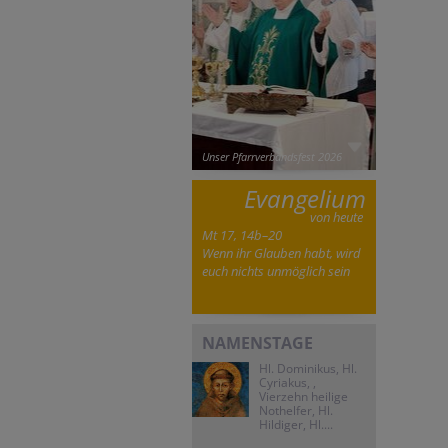
Unser Pfarrverbandsfest 2026
Evangelium
von heute
Mt 17, 14b–20
Wenn ihr Glauben habt, wird
euch nichts unmöglich sein
NAMENSTAGE
Hl. Dominikus, Hl.
Cyriakus, ,
Vierzehn heilige
Nothelfer, Hl.
Hildiger, Hl....