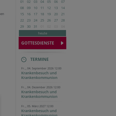
01
02
03
04
05
06
07
08
09
10
11
12
13
14
ben
15
16
17
18
19
20
21
22
23
24
25
26
27
28
29
30
31
01
02
03
04
heute
GOTTESDIENSTE
TERMINE
Fr.., 04. September 2026 12:00
Krankenbesuch und
Krankenkommunion
Fr.., 04. Dezember 2026 12:00
Krankenbesuch und
Krankenkommunion
Fr.., 05. März 2027 12:00
Krankenbesuch und
Krankenkommunion