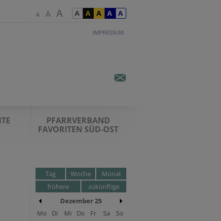
IMPRESSUM
TE
PFARRVERBAND
FAVORITEN SÜD-OST
Tag
Woche
Monat
frühere
zukünftige
Dezember 25
Mo
Di
Mi
Do
Fr
Sa
So