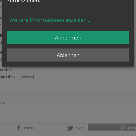
08.2026
:30 Uhr
(Rosenkranz)
08.2026
Weitere Informationen anzeigen
...
:30 Uhr
(Vorabendmesse)
08.2026
Annehmen
:00 Uhr
(Hl. Messe)
08.2026
Ablehnen
:30 Uhr
(Rosenkranz)
08.2026
:00 Uhr
(Hl. Messe)
ück
teilen
tweet
pin it