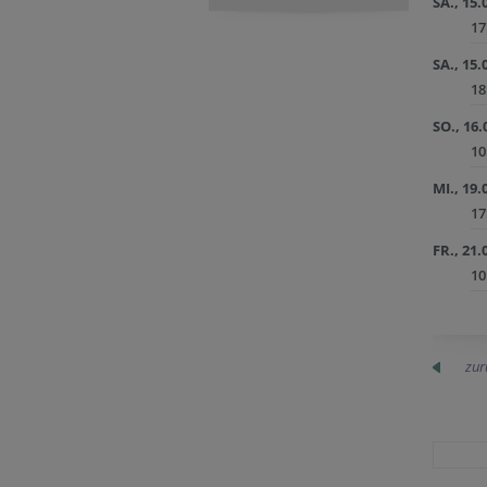
SA., 15.
17
SA., 15.
18
SO., 16.
10
MI., 19.
17
FR., 21.
10
zur