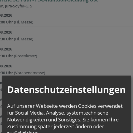
n, Jura-Soyfer-G. 5
08.2026
:00 Uhr
(Hl. Messe)
08.2026
:30 Uhr
(Hl. Messe)
08.2026
:30 Uhr
(Rosenkranz)
08.2026
:30 Uhr
(Vorabendmesse)
08.2026
Datenschutzeinstellungen
:00 Uhr
(Hl. Messe)
08.2026
Auf unserer Webseite werden Cookies verwendet
:30 Uhr
(Rosenkranz)
für Social Media, Analyse, systemtechnische
08.2026
Notwendigkeiten und Sonstiges. Sie können Ihre
:00 Uhr
(Hl. Messe)
Zustimmung später jederzeit ändern oder
zurückziehen.