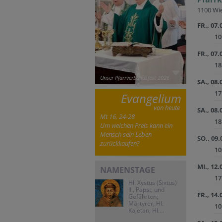
1100 Wie
FR., 07.
10
FR., 07.
18
Unser Pfarrverbandsfest 2026
SA., 08.
17
Evangelium
von heute
SA., 08.
Mt 16, 24-28
18
Um welchen Preis kann ein
Mensch sein Leben
SO., 09.
zurückkaufen?
10
MI., 12.
NAMENSTAGE
17
Hl. Xystus (Sixtus)
II., Papst, und
FR., 14.
Gefährten;
Märtyrer, Hl.
10
Kajetan, Hl....