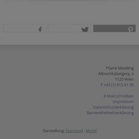
teilen
tweet
pin it
Pfarre Meidling
Albrechtsbergerg. 6
1120 Wien
T
+43 (1) 813 61 96
E-Mail schreiben
Impressum
Datenschutzerklärung
Barrierefreiheitserklärung
Darstellung:
Standard
-
Mobil