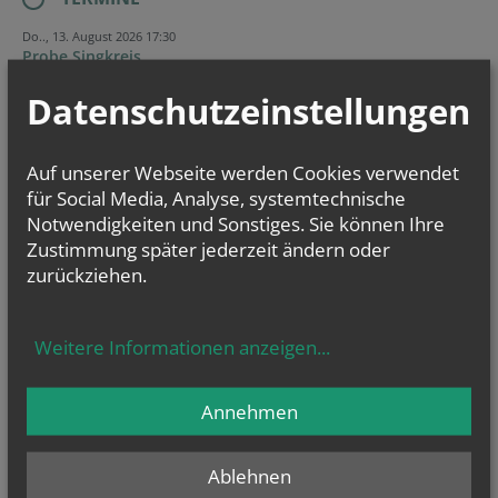
Do.., 13. August 2026 17:30
Probe Singkreis
Datenschutzeinstellungen
Do.., 20. August 2026 17:30
Probe Singkreis
Do.., 27. August 2026 17:30
Auf unserer Webseite werden Cookies verwendet
Probe Singkreis
für Social Media, Analyse, systemtechnische
Notwendigkeiten und Sonstiges. Sie können Ihre
Evangelium
Zustimmung später jederzeit ändern oder
von heute
zurückziehen.
Mt 14, 22–33
Herr, befiehl, dass ich auf dem Wasser zu dir komme
Weitere Informationen anzeigen
...
Annehmen
Ablehnen