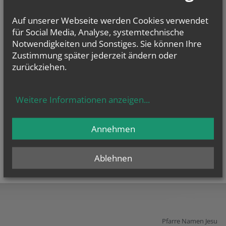
Termin: Freitag, 13.11.2026 anschl. Leopoldiheuriger im Pfarrsaal.
Nächster Termin: Freitag, 19.02.2027. Das Spiritual Chillout
Auf unserer Webseite werden Cookies verwendet
findet immer von 18.00 bis 18.45 Uhr in der Kirche statt.
für Social Media, Analyse, systemtechnische
Notwendigkeiten und Sonstiges. Sie können Ihre
Zustimmung später jederzeit ändern oder
zurückziehen.
Weitere Informationen anzeigen
...
Annehmen
Ablehnen
teilen
tweet
pin it
Pfarre Namen Jesu