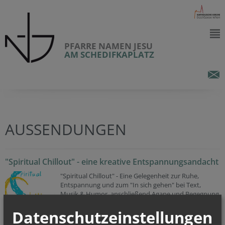
PFARRE NAMEN JESU
AM SCHEDIFKAPLATZ
AUSSENDUNGEN
"Spiritual Chillout" - eine kreative Entspannungsandacht
"Spiritual Chillout" - Eine Gelegenheit zur Ruhe,
Entspannung und zum "In sich gehen" bei Text,
Musik & Humor, anschließend Agape und Begegnung
im Pfarrsaal. Mehr dazu
Datenschutzeinstellungen
auf:
https://www.namenjesu.com/spiritual-
chillout.html