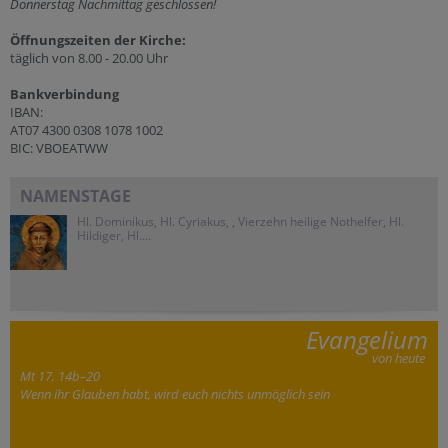
Donnerstag Nachmittag geschlossen!
Öffnungszeiten der
Kirche:
täglich von 8.00 - 20.00 Uhr
Bankverbindung
IBAN:
AT07 4300 0308 1078 1002
BIC: VBOEATWW
NAMENSTAGE
Hl. Dominikus, Hl. Cyriakus, , Vierzehn heilige Nothelfer, Hl.
Hildiger, Hl....
Evangelium
von heute
Mt 17, 14b–20
Wenn ihr Glauben habt, wird euch nichts unmöglich sein