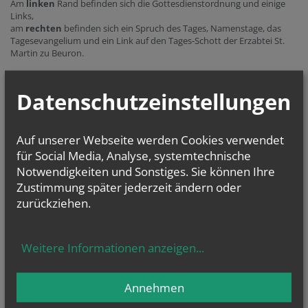
Am
linken
Rand befinden sich die Gottesdienstordnung und einige
Links,
am
rechten
befinden sich ein Spruch des Tages, Namenstage, das
Tagesevangelium und ein Link auf den Tages-Schott der Erzabtei St.
Martin zu Beuron.
Datenschutzeinstellungen
Auf unserer Webseite werden Cookies verwendet
für Social Media, Analyse, systemtechnische
Gottesdienstordnung
Notwendigkeiten und Sonstiges. Sie können Ihre
Sonn- und Feiertag
:
Zustimmung später jederzeit ändern oder
10.00 Uhr Hlg. Messe
zurückziehen.
10.00 Uhr Kinderkirche
19.00 Uhr Hlg. Messe
Dienstag , Donnerstag
Weitere Informationen anzeigen
...
und Samstag:
8.00 Hlg. Messe
Annehmen
Freitag:
19.00 Uhr Hlg. Messe