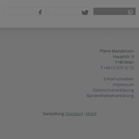
teilen
tweet
pin it
Pfarre Mariabrunn
Hauptstr. 9
1140 Wien
T
+43 (1) 979 10 72
E-Mail schreiben
Impressum
Datenschutzerklärung
Barrierefreiheitserklärung
Darstellung:
Standard
-
Mobil