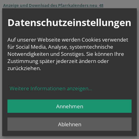
Anzeige und Download des Pfarrkalenders neu_48
Datenschutzeinstellungen
Auf unserer Webseite werden Cookies verwendet
für Social Media, Analyse, systemtechnische
Notwendigkeiten und Sonstiges. Sie können Ihre
Zustimmung später jederzeit ändern oder
zurückziehen.
Weitere Informationen anzeigen
...
Pfarrblatt Ausgabe 02/2026
Annehmen
Links
Ablehnen
Youtube Kanal von Mariabrunn digital