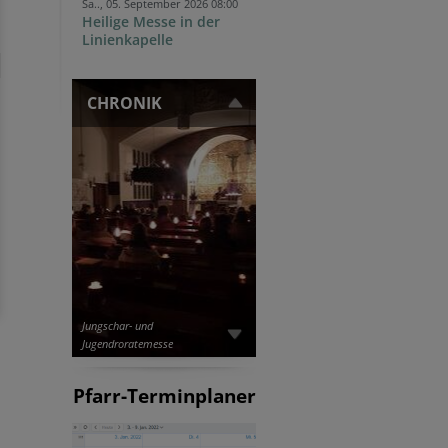
Sa.., 05. September 2026 08:00
Heilige Messe in der
Linienkapelle
CHRONIK
Jungschar- und
Jugendroratemesse
Pfarr-Terminplaner