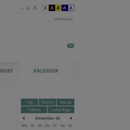
IMPRESSUM
BRIEF
KALENDER
Tag
Woche
Monat
frühere
zukünftige
Dezember 24
Mo
Di
Mi
Do
Fr
Sa
So