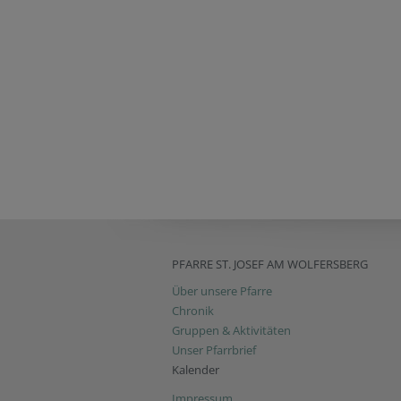
PFARRE ST. JOSEF AM WOLFERSBERG
Über unsere Pfarre
Chronik
Gruppen & Aktivitäten
Unser Pfarrbrief
Kalender
Impressum