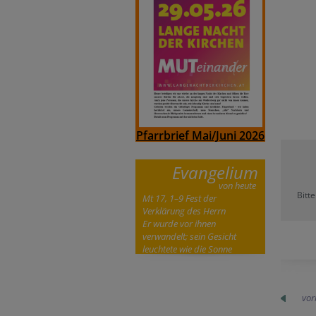
Pfarrbrief Mai/Juni 2026
Evangelium
von heute
Bitt
Mt 17, 1–9 Fest der
Verklärung des Herrn
Er wurde vor ihnen
verwandelt; sein Gesicht
leuchtete wie die Sonne
vor