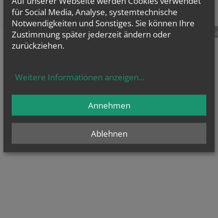
Auf unserer Webseite werden Cookies verwendet
für Social Media, Analyse, systemtechnische
Notwendigkeiten und Sonstiges. Sie können Ihre
Zustimmung später jederzeit ändern oder
teilen
tweet
pin it
zurückziehen.
Weitere Informationen anzeigen
...
Annehmen
Ablehnen