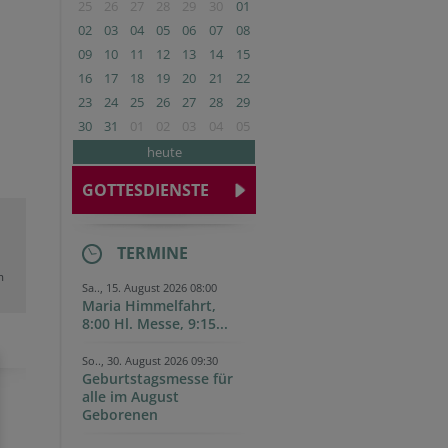
25
26
27
28
29
30
01
02
03
04
05
06
07
08
09
10
11
12
13
14
15
16
17
18
19
20
21
22
23
24
25
26
27
28
29
30
31
01
02
03
04
05
heute
GOTTESDIENSTE
TERMINE
m
Sa.., 15. August 2026 08:00
Maria Himmelfahrt,
8:00 Hl. Messe, 9:15...
So.., 30. August 2026 09:30
Geburtstagsmesse für
alle im August
Geborenen