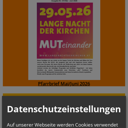
Pfarrbrief Mai/Juni 2026
Evangelium
von heute
Datenschutzeinstellungen
Mt 16, 24-28
Um welchen Preis kann ein Mensch sein Leben zurückkaufen?
Auf unserer Webseite werden Cookies verwendet