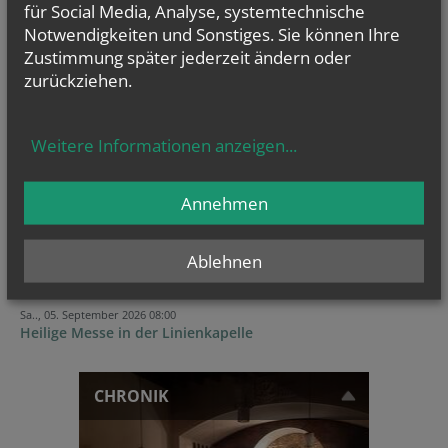
für Social Media, Analyse, systemtechnische
Notwendigkeiten und Sonstiges. Sie können Ihre
Zustimmung später jederzeit ändern oder
zurückziehen.
GOTTESDIENSTE
Weitere Informationen anzeigen
...
TERMINE
Annehmen
Sa.., 15. August 2026 08:00
Maria Himmelfahrt, 8:00 Hl. Messe, 9:15...
Ablehnen
So.., 30. August 2026 09:30
Geburtstagsmesse für alle im August Geborenen
Sa.., 05. September 2026 08:00
Heilige Messe in der Linienkapelle
CHRONIK