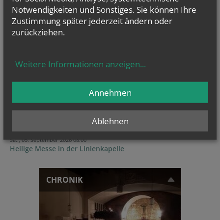
Notwendigkeiten und Sonstiges. Sie können Ihre
Zustimmung später jederzeit ändern oder
zurückziehen.
GOTTESDIENSTE
Weitere Informationen anzeigen
...
TERMINE
Sa.., 15. August 2026 08:00
Annehmen
Maria Himmelfahrt, 8:00 Hl. Messe, 9:15...
So.., 30. August 2026 09:30
Ablehnen
Geburtstagsmesse für alle im August Geborenen
Sa.., 05. September 2026 08:00
Heilige Messe in der Linienkapelle
CHRONIK