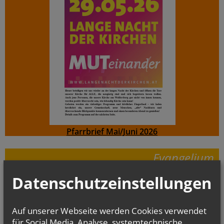
Pfarrbrief Mai/Juni 2026
Evangelium
von heute
Mt 16, 24-28
Datenschutzeinstellungen
Um welchen Preis kann ein Mensch sein Leben zurückkaufen?
Auf unserer Webseite werden Cookies verwendet
für Social Media, Analyse, systemtechnische