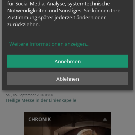
für Social Media, Analyse, systemtechnische
Notwendigkeiten und Sonstiges. Sie können Ihre
Zustimmung später jederzeit ändern oder
zurückziehen.
GOTTESDIENSTE
Weitere Informationen anzeigen
...
TERMINE
Annehmen
Sa.., 15. August 2026 08:00
Maria Himmelfahrt, 8:00 Hl. Messe, 9:15...
Ablehnen
So.., 30. August 2026 09:30
Geburtstagsmesse für alle im August Geborenen
Sa.., 05. September 2026 08:00
Heilige Messe in der Linienkapelle
CHRONIK