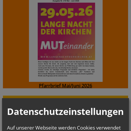
Pfarrbrief Mai/Juni 2026
Evangelium
von heute
Datenschutzeinstellungen
Mt 17, 1–9 Fest der Verklärung des Herrn
Er wurde vor ihnen verwandelt; sein Gesicht leuchtete wie die Sonne
Auf unserer Webseite werden Cookies verwendet