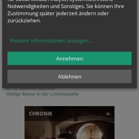
Notwendigkeiten und Sonstiges. Sie können Ihre
Zustimmung später jederzeit ändern oder
zurückziehen.
GOTTESDIENSTE
Weitere Informationen anzeigen
...
TERMINE
Sa.., 15. August 2026 08:00
Annehmen
Maria Himmelfahrt, 8:00 Hl. Messe, 9:15...
So.., 30. August 2026 09:30
Ablehnen
Geburtstagsmesse für alle im August Geborenen
Sa.., 05. September 2026 08:00
Heilige Messe in der Linienkapelle
CHRONIK