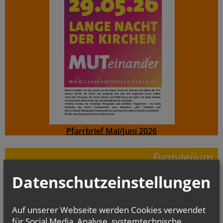
Pfarrbrief Mai/Juni 2026
Evangelium
von heute
Mt 14, 22–33
Datenschutzeinstellungen
Herr, befiehl, dass ich auf dem Wasser zu dir komme
Auf unserer Webseite werden Cookies verwendet
für Social Media, Analyse, systemtechnische