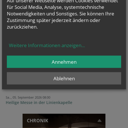
Auf unserer Webseite werden Cookies verwendet
für Social Media, Analyse, systemtechnische
Notwendigkeiten und Sonstiges. Sie können Ihre
Zustimmung später jederzeit ändern oder
zurückziehen.
GOTTESDIENSTE
Weitere Informationen anzeigen
...
TERMINE
Annehmen
Sa.., 15. August 2026 08:00
Maria Himmelfahrt, 8:00 Hl. Messe, 9:15...
Ablehnen
So.., 30. August 2026 09:30
Geburtstagsmesse für alle im August Geborenen
Sa.., 05. September 2026 08:00
Heilige Messe in der Linienkapelle
CHRONIK