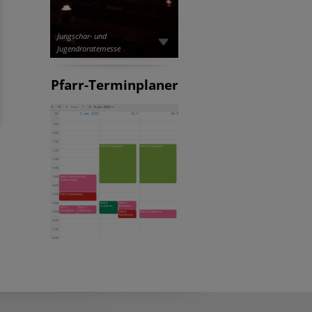
Jungschar- und
Jugendroratemesse
Pfarr-Terminplaner