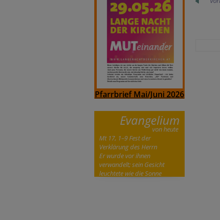
vor
Pfarrbrief Mai/Juni 2026
Evangelium
von heute
Mt 17, 1–9 Fest der
Verklärung des Herrn
Er wurde vor ihnen
verwandelt; sein Gesicht
leuchtete wie die Sonne