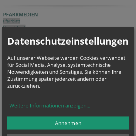
PFARRMEDIEN
Pfarrblatt
Monatsblatt
Datenschutzeinstellungen
NAMENSTAGE
Hl. Dominikus, Hl. Cyriakus, , Vierzehn heilige Nothelfer, Hl.
Hildiger, Hl....
Auf unserer Webseite werden Cookies verwendet
für Social Media, Analyse, systemtechnische
Notwendigkeiten und Sonstiges. Sie können Ihre
Zustimmung später jederzeit ändern oder
Evangelium
zurückziehen.
von heute
Mt 17, 14b–20
Wenn ihr Glauben habt, wird euch nichts unmöglich sein
Weitere Informationen anzeigen
...
Annehmen
GOTTESDIENSTE