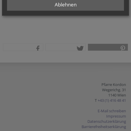
Ablehnen
teilen
tweet
pin it
Pfarre Kordon
Wegerichg. 31
1140 Wien
T
+43 (1) 416 48 41
E-Mail schreiben
Impressum
Datenschutzerklärung
Barrierefreiheitserklärung