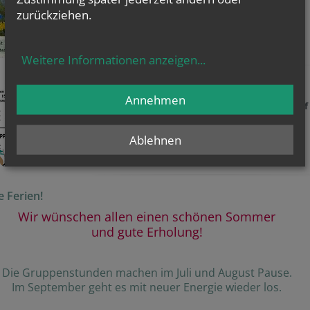
Montagnachmittag um 16 Uhr
zu Spiel und Spaß.
zurückziehen.
Weitere Informationen anzeigen
...
Wir laden herzlich ein
Annehmen
Wir laden alle, die Zeit haben, zum
Begegnungstreff
zur
Wandergruppe "Wilde Omas und Opas"
ein.
Nachbarn und Freunde sind herzlich willkommen!
Ablehnen
 Ferien!
Wir wünschen allen einen schönen Sommer
und gute Erholung!
Die Gruppenstunden machen im Juli und August Pause.
Im September geht es mit neuer Energie wieder los.