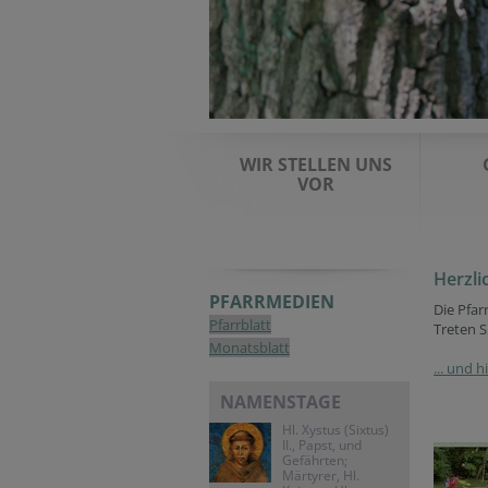
WIR STELLEN UNS
VOR
Herzl
PFARRMEDIEN
Die Pfar
Pfarrblatt
Treten S
Monatsblatt
... und 
NAMENSTAGE
Hl. Xystus (Sixtus)
II., Papst, und
Gefährten;
Märtyrer, Hl.