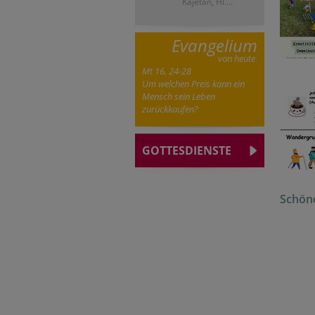
Kajetan, Hl....
Evangelium
von heute
Mt 16, 24-28
Um welchen Preis kann ein
Mensch sein Leben
zurückkaufen?
GOTTESDIENSTE
Schöne