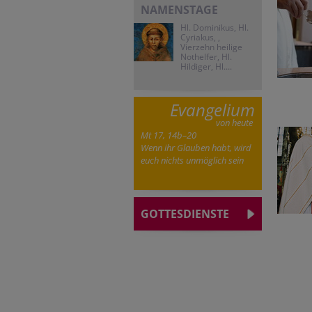
NAMENSTAGE
Hl. Dominikus, Hl.
Cyriakus, ,
Vierzehn heilige
Nothelfer, Hl.
Hildiger, Hl....
Evangelium
von heute
Mt 17, 14b–20
Wenn ihr Glauben habt, wird
euch nichts unmöglich sein
GOTTESDIENSTE