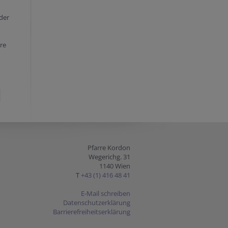
der
rre
Pfarre Kordon
Wegerichg. 31
1140 Wien
T
+43 (1) 416 48 41
E-Mail schreiben
Datenschutzerklärung
Barrierefreiheitserklärung