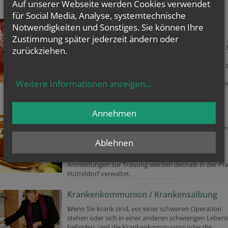
Auf unserer Webseite werden Cookies verwendet
Gruppe abgestimmt.
für Social Media, Analyse, systemtechnische
Firmung
Notwendigkeiten und Sonstiges. Sie können Ihre
Zustimmung später jederzeit ändern oder
Die Firmkandidaten unserer Gemeinde erhalten ab
September von unseren Firmhelfern eine Einladung, 
zurückziehen.
für die Vorbereitung auf die Firmung anzumelden.
Bei der
persönlichen
Anmeldung zur Vorbereitung ist 
Taufschein mitzubringen.
Weitere Informationen anzeigen
...
Die Vorbereitung beginnt meist im November und fi
einmal wöchentlich statt.
Annehmen
Ehe
Herzlichen Glückwunsch, Sie haben Ihren Partner/Ihr
Partnerin gefunden.
Ablehnen
Wir sind eine kleine Pfarre ohne eigenes Sekretariat,
Anmeldungen zur Trauung werden deshalb in der Pfa
Hütteldorf verwaltet.
Krankenkommunion / Krankensalbung
Wenn Sie krank sind, vor einer schweren Operation
stehen oder sich in einer anderen schwierigen Leben
befinden, und die Krankenkommunion oder die