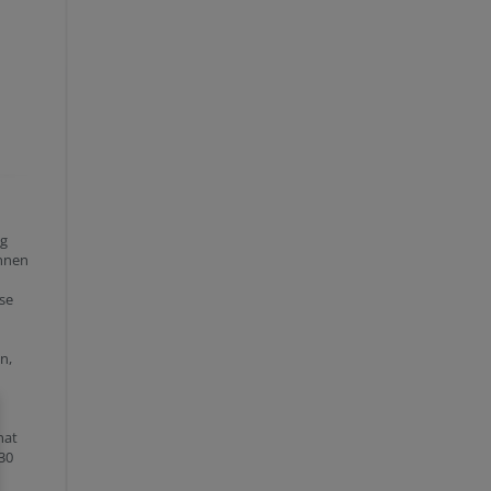
eg
onnen
se
n,
nat
30