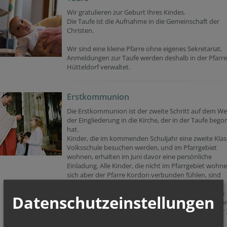
Wir gratulieren zur Geburt Ihres Kindes.
Die Taufe ist die Aufnahme in die Gemeinschaft der
Christen.
Wir sind eine kleine Pfarre ohne eigenes Sekretariat,
Anmeldungen zur Taufe werden deshalb in der Pfarre
Hütteldorf verwaltet.
Erstkommunion
Die Erstkommunion ist der zweite Schritt auf dem W
der Eingliederung in die Kirche, der in der Taufe beg
hat.
Kinder, die im kommenden Schuljahr eine zweite Klas
Volksschule besuchen werden, und im Pfarrgebiet
wohnen, erhalten im Juni davor eine persönliche
Einladung. Alle Kinder, die nicht im Pfarrgebiet wohne
sich aber der Pfarre Kordon verbunden fühlen, sind
ebenfalls herzlich willkommen.
Die Vorbereitungseinheiten für die Kinder mit jeweils
Datenschutzeinstellungen
einer Begleitperson finden ab Oktober einmal im Mo
an einem Samstag Vormittag von 9 Uhr bis ca 11 Uhr 
statt. Der Termin für die Erstkommunion wird in der