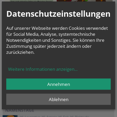
Datenschutzeinstellungen
ACHTUNG!!! Terminänderung! Der April-Termin wurde um eine
Woche auf den 20. April verschoben.
Auf unserer Webseite werden Cookies verwendet
für Social Media, Analyse, systemtechnische
Notwendigkeiten und Sonstiges. Sie können Ihre
Zustimmung später jederzeit ändern oder
zurückziehen.
vorherige
Weitere Informationen anzeigen
...
Annehmen
PFARRMEDIEN
Pfarrblatt
Monatsblatt
Ablehnen
NAMENSTAGE
Hl. Laurentius, Hl. Asteria, Hl. Erik, Hl. Plektrudis