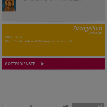
Evangelium
von heute
Joh 12, 24-26
Wenn das Weizenkorn stirbt, bringt es reiche Frucht
GOTTESDIENSTE