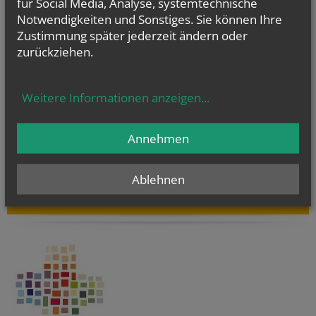
für Social Media, Analyse, systemtechnische
Sie haben ein Anliegen oder eine Frage zu den Angeboten der Pfarre
Dornbach?
Wir sind für Sie da!
Notwendigkeiten und Sonstiges. Sie können Ihre
Zustimmung später jederzeit ändern oder
zurückziehen.
GOTTESDIENSTE
Weitere Informationen anzeigen
...
Evangelium
Annehmen
von heute
Mt 14, 22–33
Herr, befiehl, dass ich auf dem Wasser zu dir komme
Ablehnen