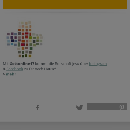
Mit
Gottonline17
kommt die Botschaft Jesu über
Instagram
&
Facebook
zu Dir nach Hause!
>
mehr
teilen
tweet
pin it