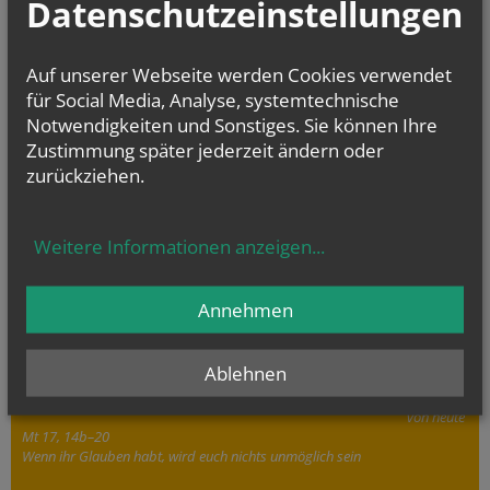
Datenschutzeinstellungen
Auf unserer Webseite werden Cookies verwendet
für Social Media, Analyse, systemtechnische
Notwendigkeiten und Sonstiges. Sie können Ihre
Zustimmung später jederzeit ändern oder
zurückziehen.
Sie haben ein Anliegen oder eine Frage zu den Angeboten der Pfarre
Dornbach?
Wir sind für Sie da!
Weitere Informationen anzeigen
...
Annehmen
GOTTESDIENSTE
Ablehnen
Evangelium
von heute
Mt 17, 14b–20
Wenn ihr Glauben habt, wird euch nichts unmöglich sein