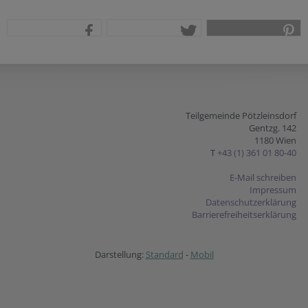
teilen
tweet
pin it
Teilgemeinde Pötzleinsdorf
Gentzg. 142
1180 Wien
T
+43 (1) 361 01 80-40
E-Mail schreiben
Impressum
Datenschutzerklärung
Barrierefreiheitserklärung
Darstellung:
Standard
-
Mobil