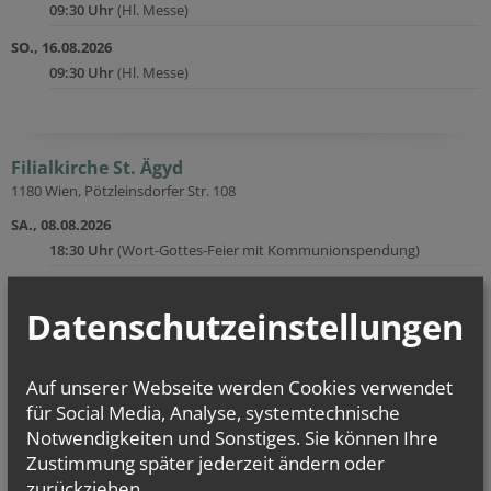
09:30 Uhr
(Hl. Messe)
SO., 16.08.2026
09:30 Uhr
(Hl. Messe)
Filialkirche St. Ägyd
1180 Wien, Pötzleinsdorfer Str. 108
SA., 08.08.2026
18:30 Uhr
(Wort-Gottes-Feier mit Kommunionspendung)
SA., 22.08.2026
18:30 Uhr
(Wort-Gottes-Feier mit Kommunionspendung)
Datenschutzeinstellungen
Auf unserer Webseite werden Cookies verwendet
zurück
für Social Media, Analyse, systemtechnische
Notwendigkeiten und Sonstiges. Sie können Ihre
Zustimmung später jederzeit ändern oder
zurückziehen.