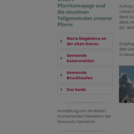
Pfarrhomepage und
Achtung
die einzelnen
roemisch
Bank Au
Teilgemeinden unserer
IBAN: A
Pfarre:
BIC: B
Maria Magdalena an
der alten Donau
Empfänge
Bitte un
In diese
Gemeinde
Kaisermühlen
Gemeinde
Bruckhaufen
Das Sankt
Anmeldung zum bei Bedarf
erscheinenden Newsletter der
Donaucity-Gemeinde