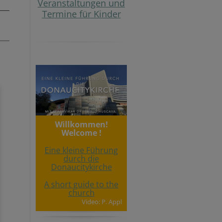
Veranstaltungen und
Termine für Kinder
Willkommen!
Welcome !
Eine kleine Führung
durch die
Donaucitykirche
A short guide to the
church
Video: P. Appl