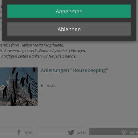
: Bankbezeichnung
Annehmen
 katholische Pfarre Maria Magdalena an der Alten Donau
stria
T611200010020556139
Ablehnen
KAUATWW
rin: Pfarre Heilige Maria Magdalena.
ter Verwendungszweck „Donaucitykirche“ eintragen.
n dürftigen Zeiten danken wir für jede Spende!
Anleitungen "Housekeeping"
mehr
teilen
tweet
pin it