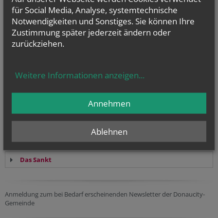
für Social Media, Analyse, systemtechnische
Notwendigkeiten und Sonstiges. Sie können Ihre
Zustimmung später jederzeit ändern oder
zurückziehen.
Unsere Pfarrhomepage und die einzelnen
Weitere Informationen anzeigen
...
Teilgemeinden unserer Pfarre:
Annehmen
Maria Magdalena an der alten Donau
Gemeinde Kaisermühlen
Ablehnen
Gemeinde Bruckhaufen
Das Sankt
Anmeldung zum bei Bedarf erscheinenden Newsletter der Donaucity-
Gemeinde