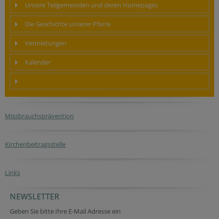
Unsere Teilgemeinden und deren Homepages
Die Geschichte unserer Pfarre
Vermietungen
Kalender
Missbrauchsprävention
Kirchenbeitragsstelle
Links
NEWSLETTER
Tracking ID
Security token
Geben Sie bitte Ihre E-Mail Adresse ein