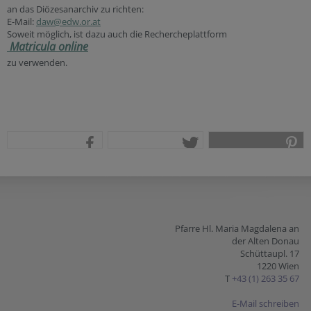
an das Diözesanarchiv zu richten:
E-Mail:
daw@edw.or.at
Soweit möglich, ist dazu auch die Rechercheplattform
Matricula online
zu verwenden.
teilen
tweet
pin it
Pfarre Hl. Maria Magdalena an
der Alten Donau
Schüttaupl. 17
1220 Wien
T
+43 (1) 263 35 67
E-Mail schreiben