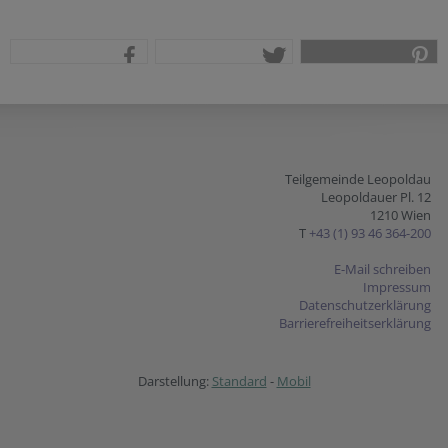
teilen
tweet
pin it
Teilgemeinde Leopoldau
Leopoldauer Pl. 12
1210 Wien
T
+43 (1) 93 46 364-200
E-Mail schreiben
Impressum
Datenschutzerklärung
Barrierefreiheitserklärung
Darstellung:
Standard
-
Mobil