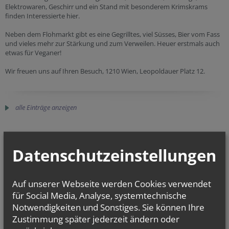
Elektrowaren, Geschirr und ein Stand mit besonderem Krimskrams
finden Interessierte hier.
Neben dem Flohmarkt gibt es eine Gegrilltes, viel Süsses, Bier vom Fass
und vieles mehr zur Stärkung und zum Verweilen. Heuer erstmals auch
etwas für Veganer!
Wir freuen uns auf Ihren Besuch, 1210 Wien, Leopoldauer Platz 12.
alle Einträge anzeigen
Datenschutzeinstellungen
GOTTESDIENSTE
Auf unserer Webseite werden Cookies verwendet
TERMINE
für Social Media, Analyse, systemtechnische
Notwendigkeiten und Sonstiges. Sie können Ihre
Zustimmung später jederzeit ändern oder
Derzeit finden keine