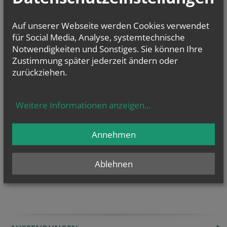
zurück
Auf unserer Webseite werden Cookies verwendet
für Social Media, Analyse, systemtechnische
Notwendigkeiten und Sonstiges. Sie können Ihre
Zustimmung später jederzeit ändern oder
zurückziehen.
GOTTESDIENSTE
Weitere Informationen anzeigen
...
TERMINE
Annehmen
Derzeit finden keine
Termine statt.
Ablehnen