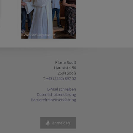
Auferstehungsmusical
Pfarre Sooß
Hauptstr. 50
2504 Sooß
T
+43 (2252) 897 52
E-Mail schreiben
Datenschutzerklärung
Barrierefreiheitserklärung
anmelden