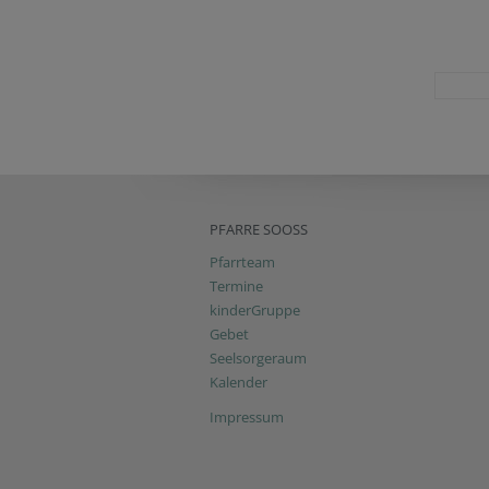
PFARRE SOOSS
Pfarrteam
Termine
kinderGruppe
Gebet
Seelsorgeraum
Kalender
Impressum