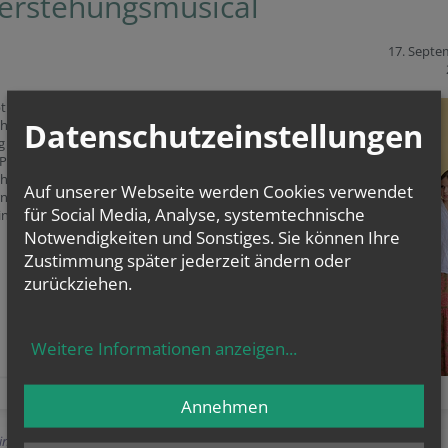
erstehungsmusical
17. Septe
t! – Das
Datenschutzeinstellungen
ehungsmusical
g wurde in
Pfarre ein
ehungsmuscial
Auf unserer Webseite werden Cookies verwendet
n aufgeführt.
für Social Media, Analyse, systemtechnische
n voller Erfolg.
Notwendigkeiten und Sonstiges. Sie können Ihre
Zustimmung später jederzeit ändern oder
zurückziehen.
Weitere Informationen anzeigen
...
Annehmen
Einträge anzeigen