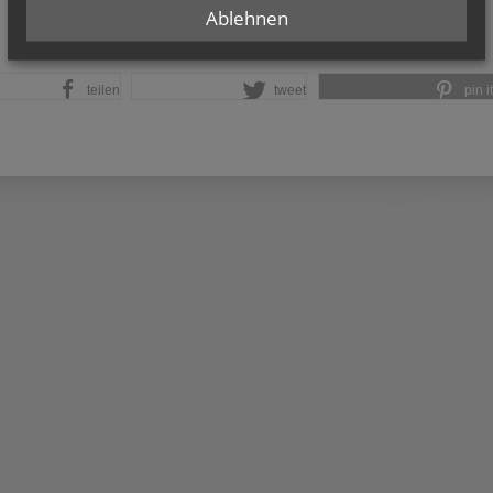
Ablehnen
teilen
tweet
pin it