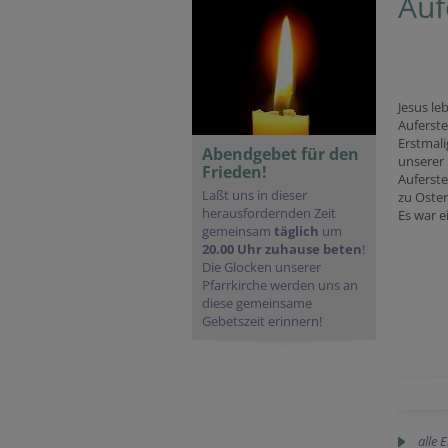
Auf
Jesus leb
Auferst
Erstmali
Abendgebet für den
unserer 
Frieden!
Auferst
Laßt uns in dieser
zu Oster
herausfordernden Zeit
Es war ei
gemeinsam
täglich
um
20.00 Uhr
zuhause beten
!
Die Glocken unserer
Pfarrkirche werden uns an
diese gemeinsame
Gebetszeit erinnern!
alle 