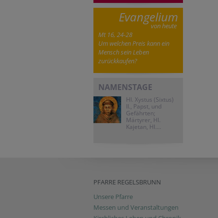
Evangelium
von heute
Mt 16, 24-28
Um welchen Preis kann ein
Mensch sein Leben
zurückkaufen?
NAMENSTAGE
Hl. Xystus (Sixtus)
II., Papst, und
Gefährten;
Märtyrer, Hl.
Kajetan, Hl....
PFARRE REGELSBRUNN
Unsere Pfarre
Messen und Veranstaltungen