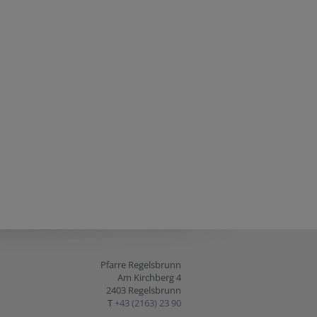
Pfarre Regelsbrunn
Am Kirchberg 4
2403 Regelsbrunn
T
+43 (2163) 23 90