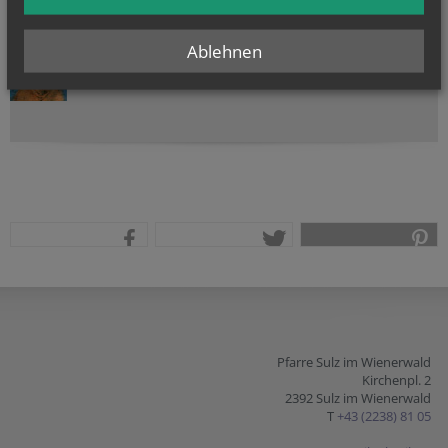
NAMENSTAGE
Ablehnen
Hl. Xystus (Sixtus) II., Papst, und Gefährten; Märtyrer, Hl.
Kajetan, Hl....
teilen
tweet
pin it
Pfarre Sulz im Wienerwald
Kirchenpl. 2
2392 Sulz im Wienerwald
T
+43 (2238) 81 05