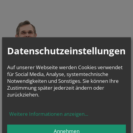
Datenschutzeinstellungen
ERZBISCHOF
GRÜNWIDL
Auf unserer Webseite werden Cookies verwendet
für Social Media, Analyse, systemtechnische
Notwendigkeiten und Sonstiges. Sie können Ihre
Zustimmung später jederzeit ändern oder
zurückziehen.
Evangelium
von heute
Mt 16, 24-28
Weitere Informationen anzeigen
...
Um welchen Preis kann ein Mensch sein Leben zurückkaufen?
Annehmen