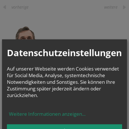
vorherige
weitere
Datenschutzeinstellungen
ERZBISCHOF
Auf unserer Webseite werden Cookies verwendet
GRÜNWIDL
für Social Media, Analyse, systemtechnische
Notwendigkeiten und Sonstiges. Sie können Ihre
Zustimmung später jederzeit ändern oder
zurückziehen.
Evangelium
von heute
Mt 17, 1–9 Fest der Verklärung des Herrn
Weitere Informationen anzeigen
...
Er wurde vor ihnen verwandelt; sein Gesicht leuchtete wie die Sonne