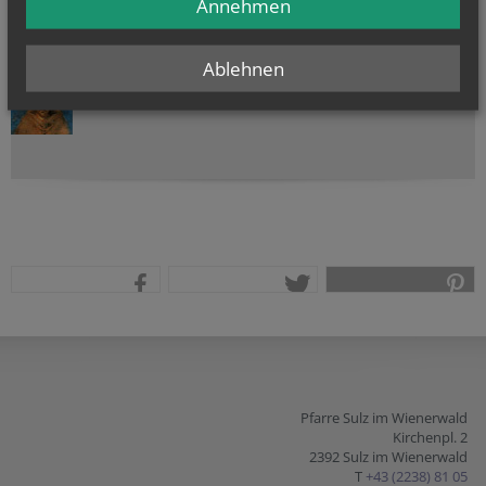
Annehmen
NAMENSTAGE
Ablehnen
Hl. Felicissimus und hl. Agapitus, Hl. Gezelinus (Gozelin), Hl.
Gilbert, Hl....
teilen
tweet
pin it
Pfarre Sulz im Wienerwald
Kirchenpl. 2
2392 Sulz im Wienerwald
T
+43 (2238) 81 05